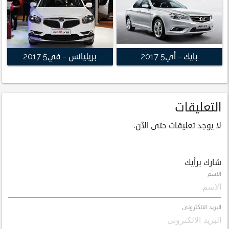
بايك - أي5 2017
بريليانس - في5 2017
التعليقات
لا يوجد تعليقات حتى الآن.
شارك برأيك
الاسم
البريد الالكترونى