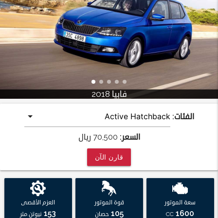
فابيا 2018
الفئات:
السعر:
70,500
ريال
قارن الآن
سعة الموتور
قوة الموتور
العزم الأقصى
153
105
1600
CC
حصان
نيوتن.متر