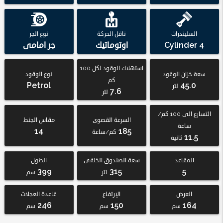
السليندرات
ناقل الحركة
نوع الجر
4 Cylinder
اوتوماتيك
جر امامى
استهلاك الوقود لكل 100
سعة خزان الوقود
نوع الوقود
كم
Petrol
45.0
لتر
7.6
لتر
التسارع الى 100 كم/
السرعة القصوى
مقاس الجنط
ساعة
14
185
كم/ساعة
11.5
ثانية
المقاعد
سعة الصندوق الخلفى
الطول
399
315
5
لتر
سم
العرض
الإرتفاع
قاعدة العجلات
246
150
164
سم
سم
سم