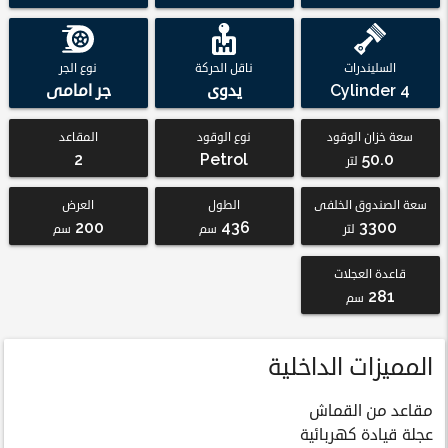
السليندرات
ناقل الحركة
نوع الجر
4 Cylinder
يدوى
جر امامى
سعة خزان الوقود
نوع الوقود
المقاعد
2
Petrol
50.0
لتر
سعة الصندوق الخلفى
الطول
العرض
200
436
3300
لتر
سم
سم
قاعدة العجلات
281
سم
المميزات الداخلية
مقاعد من القماش
عجلة قيادة كهربائية