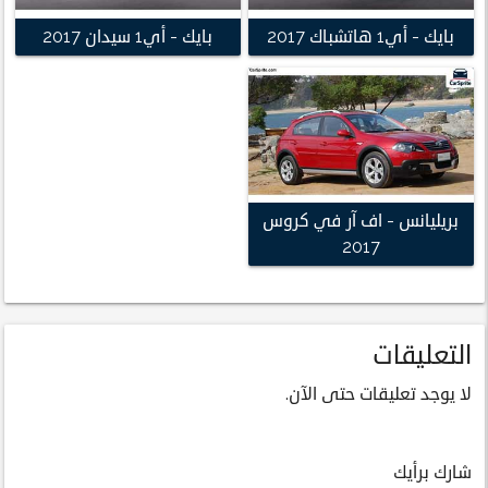
بايك - أي1 هاتشباك 2017
بايك - أي1 سيدان 2017
بريليانس - اف آر في كروس
2017
التعليقات
لا يوجد تعليقات حتى الآن.
شارك برأيك