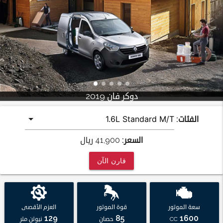
دوكر فان 2019
الفئات:
السعر:
41,900
ريال
قارن الآن
سعة الموتور
قوة الموتور
العزم الأقصى
129
85
1600
CC
حصان
نيوتن.متر