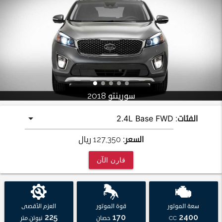
سورينتو 2018
الفئات:
السعر:
127,350
ريال
قارن الآن
سعة الموتور
قوة الموتور
العزم الأقصى
225
170
2400
CC
حصان
نيوتن.متر