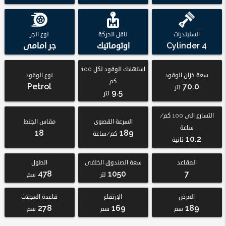
السليندرات
ناقل الحركة
نوع الجر
4 Cylinder
اوتوماتيك
جر امامى
استهلاك الوقود لكل 100
سعة خزان الوقود
نوع الوقود
كم
Petrol
70.0
لتر
9.5
لتر
التسارع الى 100 كم/
السرعة القصوى
مقاس الجنط
ساعة
18
189
كم/ساعة
10.2
ثانية
المقاعد
سعة الصندوق الخلفى
الطول
478
1050
7
لتر
سم
العرض
الإرتفاع
قاعدة العجلات
278
169
189
سم
سم
سم