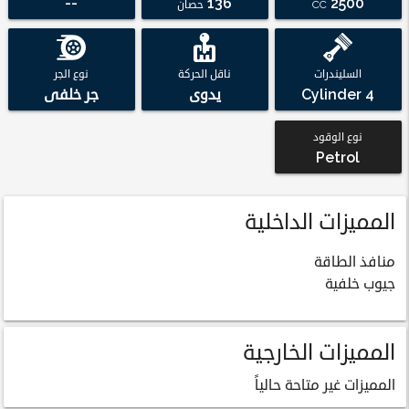
--
136
2500
CC
حصان
السليندرات
ناقل الحركة
نوع الجر
4 Cylinder
يدوى
جر خلفى
نوع الوقود
Petrol
المميزات الداخلية
منافذ الطاقة
جيوب خلفية
المميزات الخارجية
المميزات غير متاحة حالياً