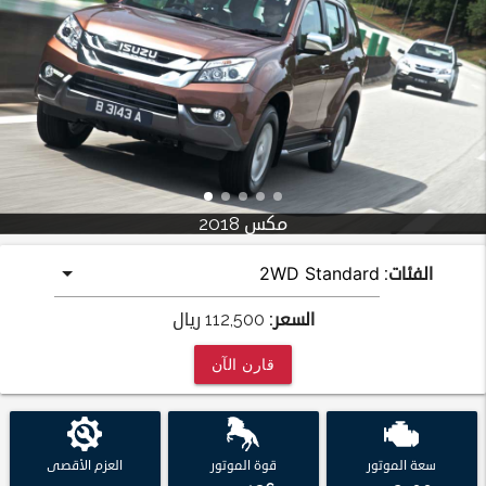
مكس 2018
الفئات:
السعر:
112,500
ريال
قارن الآن
سعة الموتور
قوة الموتور
العزم الأقصى