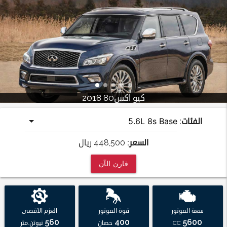
كيو اكس80 2018
الفئات:
السعر:
448,500
ريال
قارن الآن
سعة الموتور
قوة الموتور
العزم الأقصى
560
400
5600
CC
حصان
نيوتن.متر