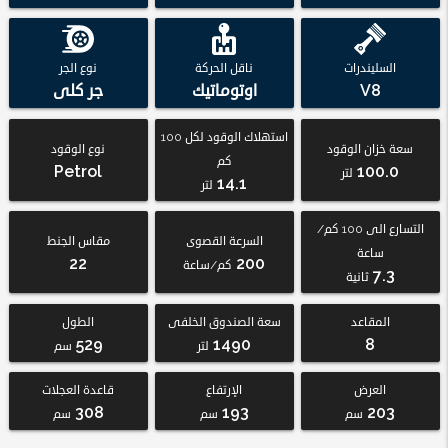
السليندرات
ناقل الحركة
نوع الجر
V8
اوتوماتيك
جر كلى
استهلاك الوقود لكل 100
سعة خزان الوقود
نوع الوقود
كم
Petrol
100.0
لتر
14.1
لتر
التسارع الى 100 كم/
السرعة القصوى
مقاس الجنط
ساعة
22
200
كم/ساعة
7.3
ثانية
المقاعد
سعة الصندوق الخلفى
الطول
529
1490
8
لتر
سم
العرض
الإرتفاع
قاعدة العجلات
308
193
203
سم
سم
سم