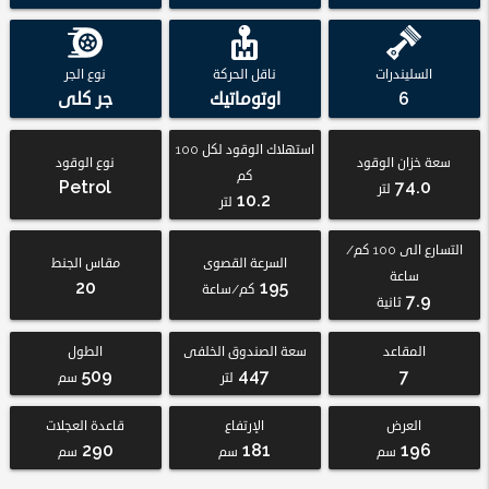
السليندرات
ناقل الحركة
نوع الجر
6
اوتوماتيك
جر كلى
استهلاك الوقود لكل 100
سعة خزان الوقود
نوع الوقود
كم
Petrol
74.0
لتر
10.2
لتر
التسارع الى 100 كم/
السرعة القصوى
مقاس الجنط
ساعة
20
195
كم/ساعة
7.9
ثانية
المقاعد
سعة الصندوق الخلفى
الطول
509
447
7
لتر
سم
العرض
الإرتفاع
قاعدة العجلات
290
181
196
سم
سم
سم