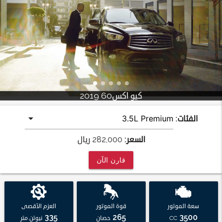
كيو اكس60 2019
الفئات:
السعر:
282,000
ريال
قارن الآن
سعة الموتور
قوة الموتور
العزم الأقصى
335
265
3500
CC
حصان
نيوتن.متر