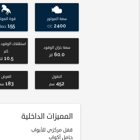
سعة الموتور
قوة الموتو
155
2400
CC
حصا
سعة خزان الوقود
كم
60.0
لتر
10.5
لتر
الطول
العرض
183
452
سم
سم
المميزات الداخلية
قفل مركزي للأبواب
حامل أكواب