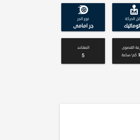
قل الحركة
نوع الجر
توماتيك
جر امامى
عة القصوى
المقاعد
5
كم/ساعة