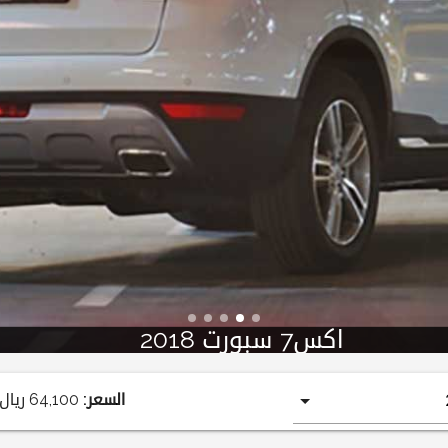
اكس7 سبورت 2018
السعر:
64,100
ريال