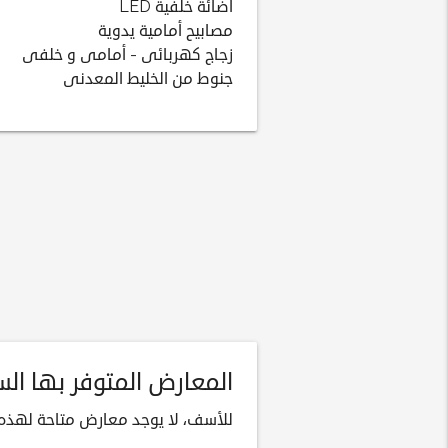
اضائة خلفية LED
مصابيح أمامية يدوية
زجاج كهربائى - أمامى و خلفى
جنوط من الخليط المعدنى
المعارض المتوفر بها السيارة 
للأسف، لا يوجد معارض متاحة لهذه ا