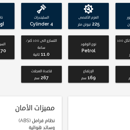
ر
العزم الأقصى
السليندرات
نا
225
4 Cylinder
او
ن
نيوتن.متر
استهلاك الوقود لكل 100
التسارع الى 100 كم/
نوع الوقود
السر
ساعة
170
Petrol
11.0
ثانية
الإرتفاع
قاعدة العجلات
267
169
سم
سم
مميزات الأمان
نظام فرامل (ABS)
وسائد هوائية