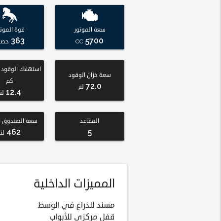
سعة الموتور
قوة الموتو
363
5700
CC
حصا
سعة خزان الوقود
كم
72.0
لتر
12.4
لت
المقاعد
سعة الصندوق ا
462
5
لتر
المميزات الداخلية
مسند للذراع في الوسط
قفل مركزي للأبواب