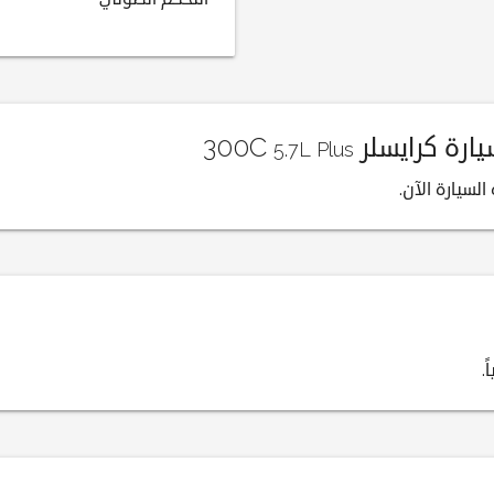
ة كرايسلر 300C
5.7L Plus
لسيارة الآن.
.