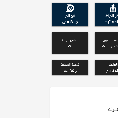
قل الحركة
نوع الجر
توماتيك
جر خلفى
عة القصوى
مقاس الجنط
20
كم/ساعة
الإرتفاع
قاعدة العجلات
305
14
سم
سم
تحركة