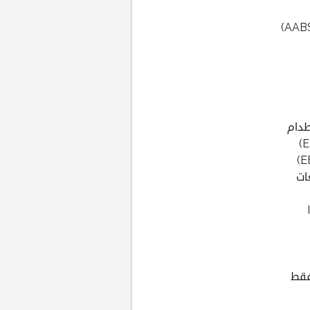
طدام
ات
فقط