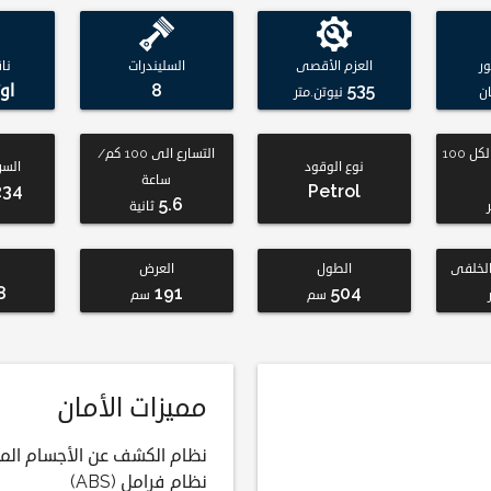
ر
العزم الأقصى
السليندرات
نا
535
8
او
ن
نيوتن.متر
استهلاك الوقود لكل 100
التسارع الى 100 كم/
نوع الوقود
السر
ساعة
234
Petrol
5.6
ر
ثانية
لخلفى
الطول
العرض
8
191
504
سم
سم
مميزات الأمان
نظام الكشف عن الأجسام الم
نظام فرامل (ABS)