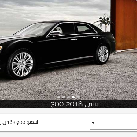
300 سي 2018
السعر:
183,900
ريال