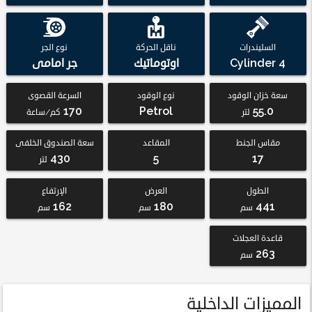
السليندرات
ناقل الحركة
نوع الجر
4 Cylinder
اوتوماتيك
جر امامى
سعة خزان الوقود
نوع الوقود
السرعة القصوى
170
Petrol
55.0
لتر
كم/ساعة
مقاس الجنط
المقاعد
سعة الصندوق الخلفى
430
5
17
لتر
الطول
العرض
الإرتفاع
162
180
441
سم
سم
سم
قاعدة العجلات
263
سم
المميزات الداخلية