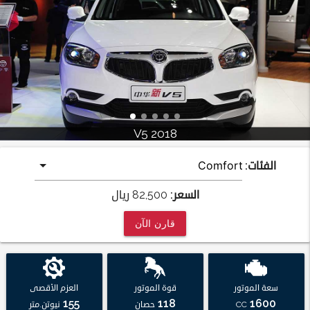
V5 2018
الفئات:
السعر:
82,500
ريال
قارن الآن
سعة الموتور
قوة الموتور
العزم الأقصى
155
118
1600
CC
حصان
نيوتن.متر