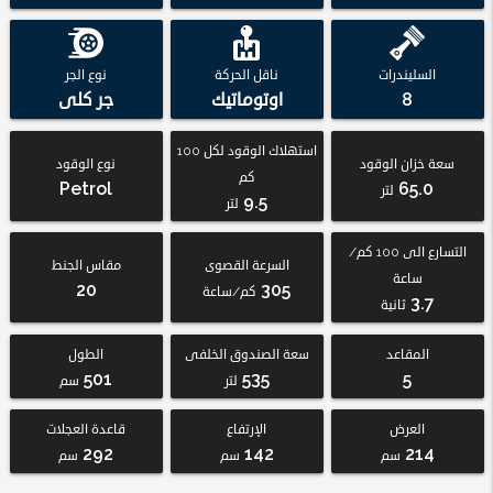
السليندرات
ناقل الحركة
نوع الجر
8
اوتوماتيك
جر كلى
استهلاك الوقود لكل 100
سعة خزان الوقود
نوع الوقود
كم
Petrol
65.0
لتر
9.5
لتر
التسارع الى 100 كم/
السرعة القصوى
مقاس الجنط
ساعة
20
305
كم/ساعة
3.7
ثانية
المقاعد
سعة الصندوق الخلفى
الطول
501
535
5
لتر
سم
العرض
الإرتفاع
قاعدة العجلات
292
142
214
سم
سم
سم