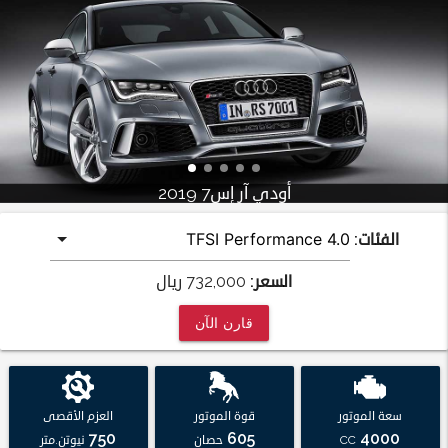
أودي آر إس7 2019
الفئات:
السعر:
732,000
ريال
قارن الآن
سعة الموتور
قوة الموتور
العزم الأقصى
750
605
4000
CC
حصان
نيوتن.متر