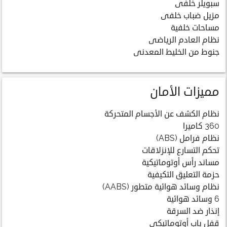
سبويلر خلفى
مزيل ضباب خلفى
مساحات خلفية
نظام العادم الرياضى
جنوط من الخليط المعدنى
مميزات الأمان
نظام الكشف عن الأجسام المتحركة
360 كاميرا
نظام فرامل (ABS)
تحكم التسارع للإنزلاقات
مساند رأس أوتوماتيكية
حزمة التعليق التكيفية
نظام وسائد هوائية متطور (AABS)
6 وسائد هوائية
إنذار ضد السرقة
قفل باب أوتوماتيكي